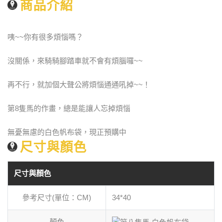
商品介紹
咦~~你有很多煩惱嗎？
沒關係，來騎騎腳踏車就不會有煩腦囉~~
再不行，就加個大聲公將煩惱通通吼掉~~！
第8隻馬的作畫，總是能讓人忘掉煩惱
無憂無慮的白色帆布袋，現正預購中
尺寸與顏色
尺寸與顏色
參考尺寸(單位：CM)
34*40
顏色