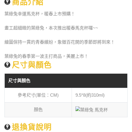
商品介紹
葉綠兔幸運馬克杯，暖春上市預購！
畫工超細緻的葉綠兔，本次推出暖春馬克杯囉~~
繪圖保持一貫的青春繽紛，象徵百花開的季節即將到來！
葉綠兔的春季第一波主打商品，美麗上市！
尺寸與顏色
尺寸與顏色
參考尺寸(單位：CM)
9.5*8(約310ml)
顏色
退換貨說明