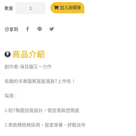
加入詢價車
數量
分享到
商品介紹
創作者-海苔貓又一力作
有趣的吊車圖案寬版落肩T上市啦！
採用：
1.短T胸圍加寬設計，營造落肩悠閒感
2.柔軟精梳棉採用，居家穿著、舒眠良伴