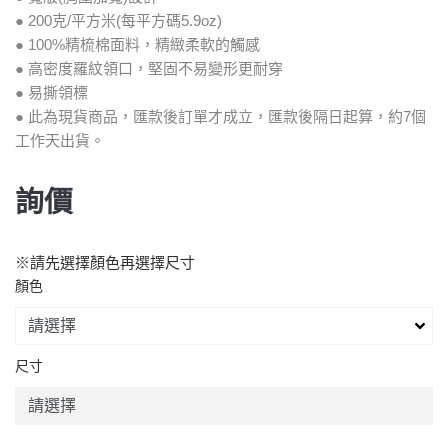
● 200克/平方米(每平方碼5.9oz)
● 100%精梳棉面料，精緻柔軟的觸感
● 高密度羅紋領口，堅固不易變形更耐穿
● 易撕領標
● 此為現貨商品，匯款後訂單才成立，匯款後隔日起算，約7個
工作天出貨。
詢價
※請先選擇顏色再選擇尺寸
顏色
尺寸