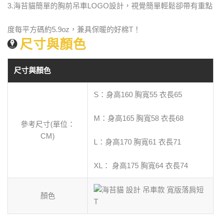
3.海苔貓簡單的胸前吊車LOGO設計，視覺簡單輕鬆卻帶有重點
度每平方碼約5.9oz，兼具保暖的好棉T！
尺寸與顏色
尺寸與顏色
S：身高160 胸寬55 衣長65
M：身高165 胸寬58 衣長68
參考尺寸(單位：
CM)
L：身高170 胸寬61 衣長71
XL： 身高175 胸寬64 衣長74
顏色