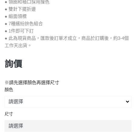
● 領圈和袖口採用撞色
● 雙針下擺折邊
● 緞面領標
● 7種繽紛拚色組合
● 1件即可下訂
● 此為現貨商品，匯款後訂單才成立，商品於訂購後，約3-4個
工作天出貨。
詢價
※請先選擇顏色再選擇尺寸
顏色
尺寸