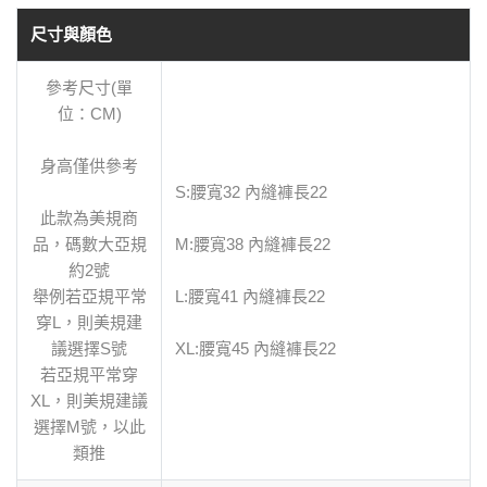
尺寸與顏色
參考尺寸(單
位：CM)
身高僅供參考
S:腰寬32 內縫褲長22
此款為美規商
品，碼數大亞規
M:腰寬38 內縫褲長22
約2號
舉例若亞規平常
L:腰寬41 內縫褲長22
穿L，則美規建
議選擇S號
XL:腰寬45 內縫褲長22
若亞規平常穿
XL，則美規建議
選擇M號，以此
類推