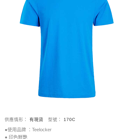
供應情形：
有現貨
型號：
170C
●使用品牌 ：Teelocker
● 印色鮮艷