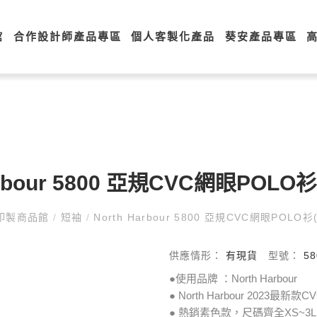
館
合作設計師產品專區
個人客製化產品
葵安產品專區
arbour 5800 亞規CVC網眼POL
印製商品館
/
短袖
/
North Harbour 5800 亞規CVC網眼POLO
供應情形：
有現貨
型號：
58
●使用品牌 ：North Harbour
● North Harbour 2023最新
● 熱銷素色款，尺碼齊全XS~3L