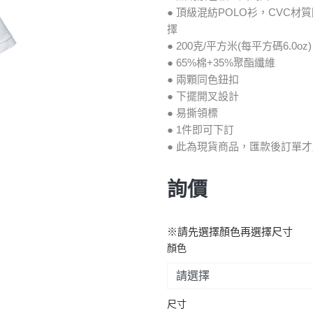
● 頂級混紡POLO衫，CVC
擇
● 200克/平方米(每平方碼6.0oz)
● 65%棉+35%聚酯纖維
● 兩顆同色鈕扣
● 下擺開叉設計
● 易撕領標
● 1件即可下訂
● 此為現貨商品，匯款後訂單才
詢價
※請先選擇顏色再選擇尺寸
顏色
尺寸