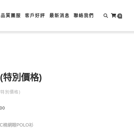
高品質團服
客戶好評
最新消息
聯絡我們
0
O衫(特別價格)
衫(特別價格)
00
款CVC棉網眼POLO衫