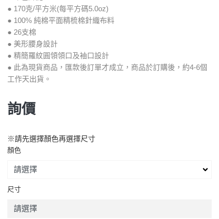
● 170克/平方米(每平方碼5.0oz)
● 100% 純棉平面精梳棉針織布料
● 26支棉
● 美形腰身設計
● 精簡羅紋圓領領口及袖口設計
● 此為現貨商品，匯款後訂單才成立，商品於訂購後，約4-6個
工作天出貨。
詢價
※請先選擇顏色再選擇尺寸
顏色
尺寸