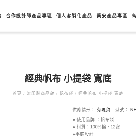
館
合作設計師產品專區
個人客製化產品
葵安產品專區
經典帆布 小提袋 寬底
首頁
/
無印製商品館
/
帆布袋
/
經典帆布 小提袋 寬底
供應情形：
有現貨
型號：
N
● 使用品牌 ：帆布袋
● 材質：100%棉，12安
●平底設計