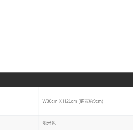
W30cm X H21cm (底寬約9cm)
淡米色