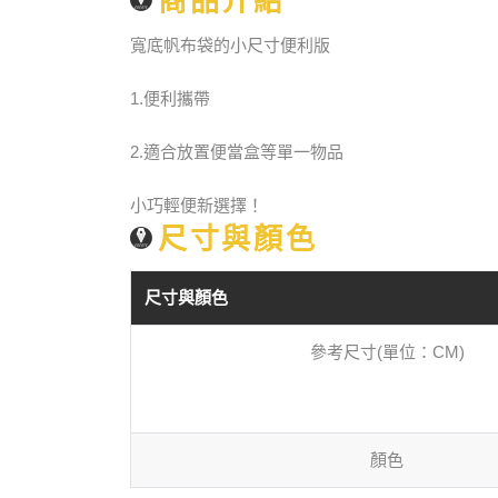
商品介紹
寬底帆布袋的小尺寸便利版
1.便利攜帶
2.適合放置便當盒等單一物品
小巧輕便新選擇！
尺寸與顏色
尺寸與顏色
參考尺寸(單位：CM)
顏色