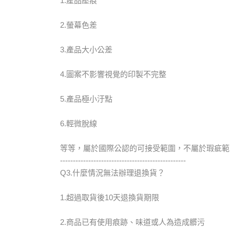
1.產品壓痕
2.螢幕色差
3.產品大小公差
4.圖案不影響視覺的印製不完整
5.產品極小汙點
6.輕微脫線
等等，屬於國際公認的可接受範圍，不屬於瑕疵範
-------------------------------------------------
Q3.什麼情況無法辦理退換貨？
1.超過取貨後10天退換貨期限
2.商品已有使用痕跡、味道或人為造成髒污