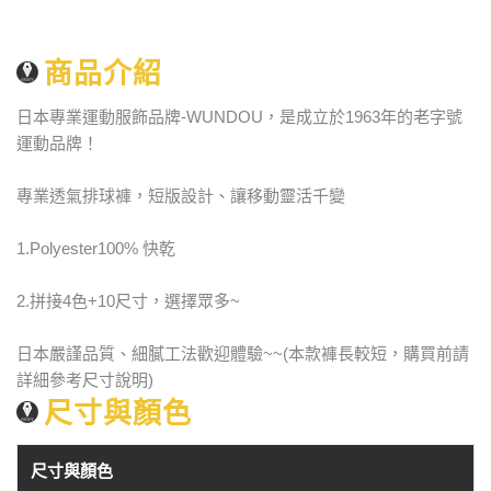
商品介紹
日本專業運動服飾品牌-WUNDOU，是成立於1963年的老字號
運動品牌！
專業透氣排球褲，短版設計、讓移動靈活千變
1.Polyester100% 快乾
2.拼接4色+10尺寸，選擇眾多~
日本嚴謹品質、細膩工法歡迎體驗~~(本款褲長較短，購買前請
詳細參考尺寸說明)
尺寸與顏色
尺寸與顏色