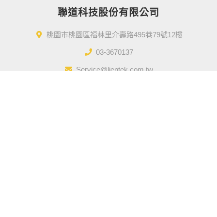
聯道科技股份有限公司
桃園市桃園區福林里介壽路495巷79號12樓
03-3670137
Service@lientek.com.tw
Designed by
GTUT
網站地圖
營業人名稱 : 聯道科技股份有限公司
統一編號 : 50910996
本站最佳瀏覽環境請使用 Google Chrome、Firefox 或 Edge 以上版本