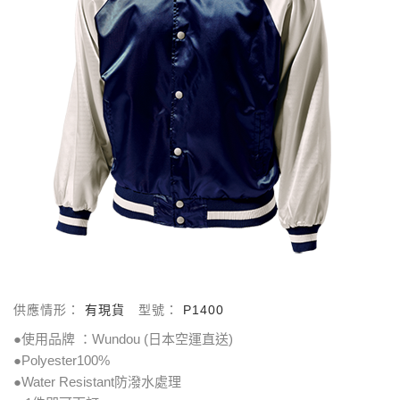
供應情形：
有現貨
型號：
P1400
●使用品牌 ：Wundou (日本空運直送)
●Polyester100%
●Water Resistant防潑水處理