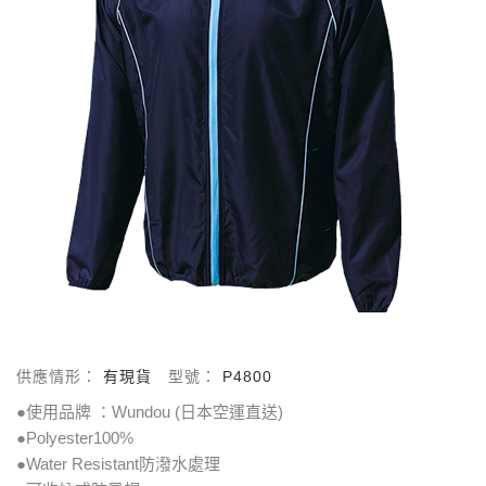
供應情形：
有現貨
型號：
P4800
●使用品牌 ：Wundou (日本空運直送)
●Polyester100%
●Water Resistant防潑水處理