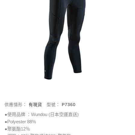
供應情形：
有現貨
型號：
P7360
●使用品牌 ：Wundou (日本空運直送)
●Polyester 88%
●聚氨酯12％